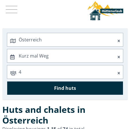
Short trips
Summer 2026
Fall 2026
Winter 2026/2027
Huts in Vorarlberg
Huts in Tyrol
Huts in Carinthia
Huts in Salzburg
Huts in Styria