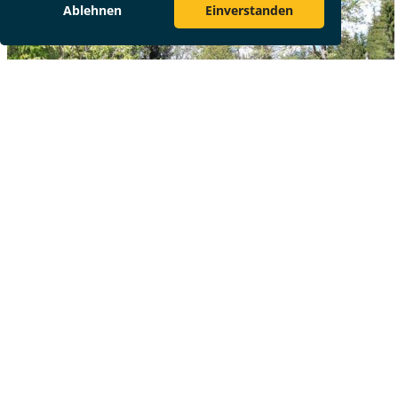
Ablehnen
Einverstanden
Other business units
Travel Management
Best Treatment
Congress Management
Destination Management
Incentive Reisen
Location Finder
Mondial Medica